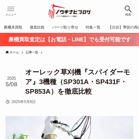
メニュー
検索
農機具買取
徹底比較
パーツ取り寄せ
特集一覧
【注目】季節の商
農機買取査定は【お電話・LINE】でも受付可能です
ホーム
記事一覧
オーレック草刈機『スパイダーモ
2025
ア』3機種（SP301A・SP431F・
5/08
SP853A）を徹底比較
2025年5月8日