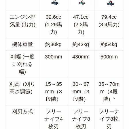
エンジン排
32.6cc
47.1cc
79.4cc
気量 (出力)
(1.29馬
(2.3馬
(3.4馬力)
力)
力)
機体重量
約30kg
約42kg
約54kg
刈幅 (一度
300mm
430mm
500mm
に刈れる
幅)
刈高（刈り
15～35
30～67
35～70m
高さ調節）
mm（3
mm（3
m（4段
段階）
段階）
階）*
刈刃方式
フリー
フリー
フリーナ
ナイフ4
ナイフ8
イフ8枚
枚刃
枚刃
刃