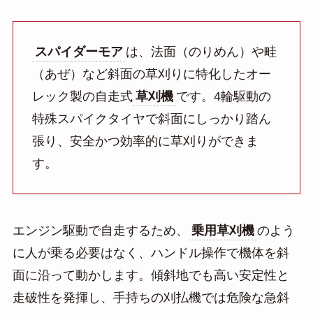
スパイダーモア
は、法面（のりめん）や畦
（あぜ）など斜面の草刈りに特化したオー
レック製の自走式
草刈機
です。4輪駆動の
特殊スパイクタイヤで斜面にしっかり踏ん
張り、安全かつ効率的に草刈りができま
す。
エンジン駆動で自走するため、
乗用草刈機
のよう
に人が乗る必要はなく、ハンドル操作で機体を斜
面に沿って動かします。傾斜地でも高い安定性と
走破性を発揮し、手持ちの刈払機では危険な急斜