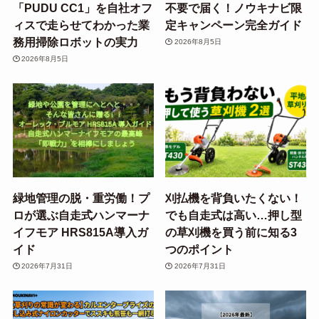
「PUDU CC1」を自社オフ
不要で届く！ノウキナビ限
ィスで走らせてわかった業
定キャンペーン完全ガイド
務用掃除ロボットの実力
2026年8月5日
2026年8月5日
緑地管理の脱・重労働！プ
刈払機を背負いたくない！
ロが選ぶ自走式ハンマーナ
でも自走式は高い…押し型
イフモア HRS815A導入ガ
の草刈機を買う前に知る3
イド
つのポイント
2026年7月31日
2026年7月31日