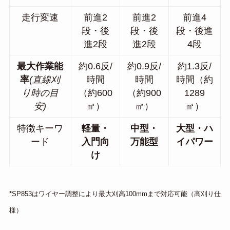
走行変速
前進2
前進2
前進4
段・後
段・後
段・後進
進2段
進2段
4段
最大作業能
約0.6反/
約0.9反/
約1.3反/
率
(直線刈
時間
時間
時間（約
り時の目
（約600
（約900
1289
安)
㎡）
㎡）
㎡）
特徴キーワ
軽量・
中型・
大型・ハ
ード
入門向
万能型
イパワー
け
*SP853はワイヤー調整により最大刈高100mmまで対応可能（高刈り仕
様）