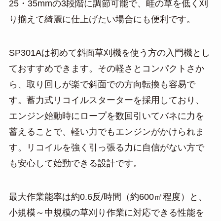
25・35mmの3段階に調節可能で、畦の草を低く刈
り揃えて綺麗に仕上げたい場合にも便利です。
SP301Aは初めて斜面草刈機を使う方の入門機とし
ておすすめできます。その軽さとコンパクトさか
ら、取り回しが楽で斜面での方向転換も容易で
す。蓄力式リコイルスターターを採用しており、
エンジン始動時にロープを数回引いてバネに力を
蓄えることで、軽い力でもエンジンがかけられま
す。リコイルを強く引っ張る力に自信がない方で
も安心して始動できる設計です。
最大作業能率は約0.6反/時間（約600㎡程度）と、
小規模～中規模の草刈り作業に対応できる性能を