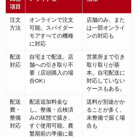
項目
注文
オンラインで注文
店舗のみ、また
方法
可能。スパイダー
は一部オンライ
モアすべての機種
ンの対応も
に対応
配送
自宅まで配送。店
営業所まで引き
対応
舗への引き取り不
取り取りが基
要（店頭購入の場
本。自宅配送に
合OK）
対応していない
ケースもある。
配送
配送追加料金な
送料が別途かか
費・
し。整備・点検済
ることが多く、
整備
みの状態で届き、
未整備で届く場
対応
すぐ使用可能。農
合も
繁期前の準備に最