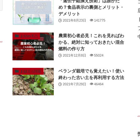
「遺伝子組換え技術」は誰がた
め？食品表示の裏側とメリット・
デメリット
2021年8月23日
141775
農業初心者必見！これを見ればわ
お勧め商品
かる、絶対に知っておきたい混合
燃料の作り方
2021年12月8日
55024
ベランダ栽培でも覚えたい！使い
お役立ち情報
終わった古い土を再利用する方法
2021年7月29日
46464