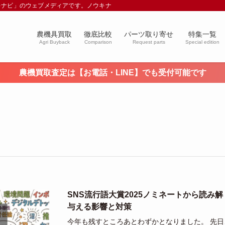
キナビ」のウェブメディアです。ノウキナビブログを通じて農業や農業機械に関す
農機具買取
徹底比較
パーツ取り寄せ
特集一覧
Agri Buyback
Comparison
Request parts
Special edition
農機買取査定は【お電話・LINE】でも受付可能です
SNS流行語大賞2025ノミネートから読み
与える影響と対策
今年も残すところあとわずかとなりました。 先