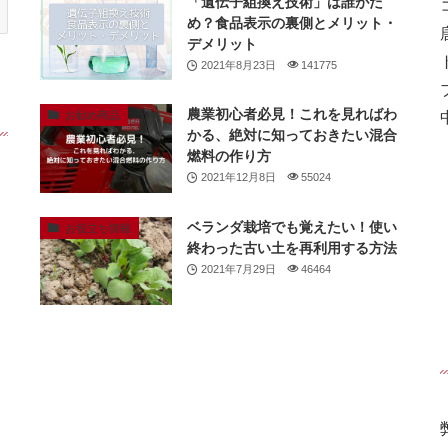
「遺伝子組換え技術」は誰がた
め？食品表示の裏側とメリット・
デメリット
2021年8月23日
141775
農業初心者必見！これを見ればわ
お勧め商品
かる、絶対に知っておきたい混合
燃料の作り方
2021年12月8日
55024
ベランダ栽培でも覚えたい！使い
お役立ち情報
終わった古い土を再利用する方法
2021年7月29日
46464