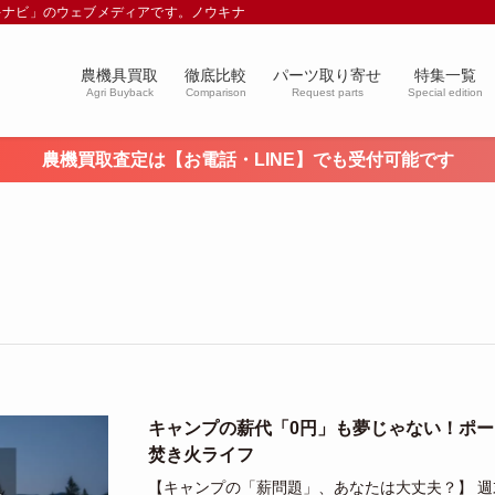
キナビ」のウェブメディアです。ノウキナビブログを通じて農業や農業機械に関す
農機具買取
徹底比較
パーツ取り寄せ
特集一覧
Agri Buyback
Comparison
Request parts
Special edition
農機買取査定は【お電話・LINE】でも受付可能です
キャンプの薪代「0円」も夢じゃない！ポ
焚き火ライフ
【キャンプの「薪問題」、あなたは大丈夫？】 