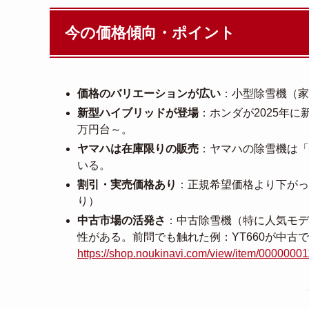
今の価格傾向・ポイント
価格のバリエーションが広い
：小型除雪機（家
新型ハイブリッドが登場
：ホンダが2025年に新
万円台～。
ヤマハは在庫限りの販売
：ヤマハの除雪機は「
いる。
割引・実売価格あり
：正規希望価格より下がって
り）
中古市場の活発さ
：中古除雪機（特に人気モデ
性がある。前問でも触れた例：YT660が中古で
https://shop.noukinavi.com/view/item/000000