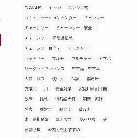
YAMAHA
YT660
エンジン式
コミュニケーションセンター
チェンソー
チェーンソー
チェーンソー 安全
チェーンソー 新製品情報
チェーンソー目立て
トラクター
バッテリー
マルチ
マルチャー
ヤマハ
ワークライフバランス
中古品 中古車
人口 未来
使い方
保証
備蓄米
充電式
刃
安全対策
家庭用薪割り機
故障
比較
流行語大賞
消費 家計
焚火
熊対策
畝立て
破砕力
米 長期備蓄
組み立て
草刈り機
薪
薪割り機
薪割り機おすすめ