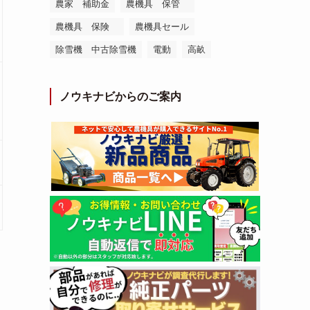
農家 補助金
農機具 保管
農機具 保険
農機具セール
除雪機 中古除雪機
電動
高畝
ノウキナビからのご案内