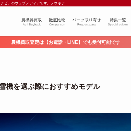
キナビ」のウェブメディアです。ノウキナビブログを通じて農業や農業機械に関す
農機具買取
徹底比較
パーツ取り寄せ
特集一覧
Agri Buyback
Comparison
Request parts
Special edition
農機買取査定は【お電話・LINE】でも受付可能です
雪機を選ぶ際におすすめモデル