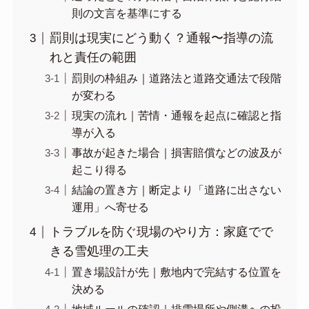
則の文言を基準にする
罰則は現実にどう動く？通報〜指導の流
れと責任の範囲
罰則の枠組み｜道路法と道路交通法で段階
が変わる
現実の流れ｜苦情・通報を起点に確認と指
導が入る
事故が起きた場合｜損害賠償などの波及が
起こり得る
結論の置き方｜断定より「道路に出さない
運用」へ寄せる
トラブルを防ぐ現場のやり方：家庭でで
きる雪処理の工夫
置き場設計が先｜敷地内で完結する位置を
決める