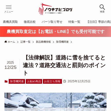
メニュー
検索
農機具買取
徹底比較
パーツ取り寄せ
特集一覧
【注目】季節の商
農機買取査定は【お電話・LINE】でも受付可能です
ホーム
記事一覧
新品農機情報
除雪機関連
【法律解説】道路に雪を捨てると
2025
違法？道路交通法と罰則のポイン
12/25
ト
2025年12月25日
除雪機関連
お勧め商品
お役立ち情報