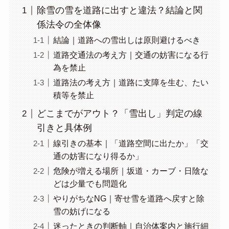
除雪の雪を道路に出すと違法？結論と関
係法令の全体像
結論｜道路への雪出しは原則避けるべき
道路交通法の考え方｜交通の妨害になる行
為を禁止
道路法の考え方｜道路に支障を生む、たい
積等を禁止
どこまでがアウト？「雪出し」判定の線
引きと具体例
線引きの基本｜「道路空間に出たか」「交
通の妨害になり得るか」
危険が増える場所｜坂道・カーブ・日陰な
どは少量でも問題化
やりがちなNG｜寄せ雪を道路へ戻すと除
雪の妨げになる
迷ったときの判断軸｜自治体案内と施行細