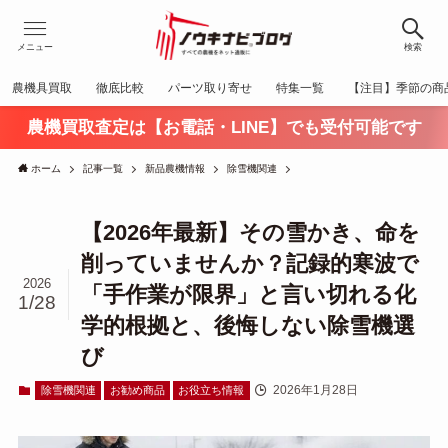
メニュー
検索
農機具買取
徹底比較
パーツ取り寄せ
特集一覧
【注目】季節の商
農機買取査定は【お電話・LINE】でも受付可能です
ホーム
記事一覧
新品農機情報
除雪機関連
【2026年最新】その雪かき、命を
削っていませんか？記録的寒波で
2026
「手作業が限界」と言い切れる化
1/28
学的根拠と、後悔しない除雪機選
び
2026年1月28日
除雪機関連
お勧め商品
お役立ち情報