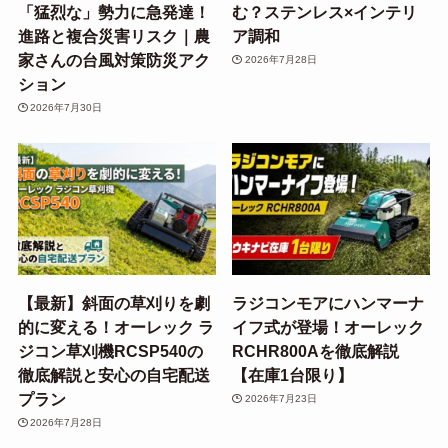
「猛烈な」勢力に急発達！
む？ステンレス×インテリ
進路と複合災害リスク｜農
ア調和
家さんの台風対策防災アク
2026年7月28日
ション
2026年7月30日
【最新】斜面の草刈りを劇
ラジコンモアにハンマーナ
的に変える！オーレック ラ
イフ式が登場！オーレック
ジコン草刈機RCSP540の
RCHR800Aを徹底解説
徹底解説と安心の自宅配送
【在庫1台限り】
プラン
2026年7月23日
2026年7月28日